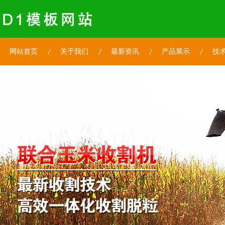
网站首页
关于我们
最新资讯
产品展示
技