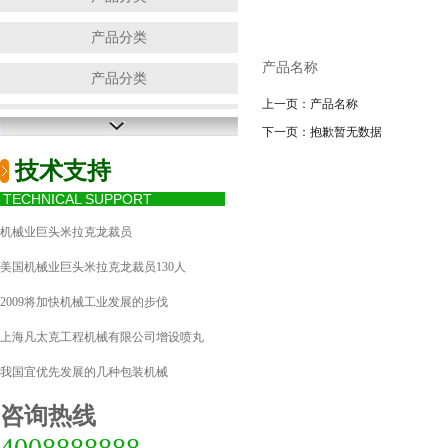
产品分类
产品名称
产品分类
上一页：
产品名称
产品分类
下一页：
抱歉暂无数据
产品分类
技术支持
TECHNICAL SUPPORT
机械业巨头米拉克龙裁员
美国机械业巨头米拉克龙裁员130人
2009将加快机械工业发展的步伐
上海凡太克工程机械有限公司增设喷丸
我国宜优先发展的几种包装机械
咨询热线
4008888888