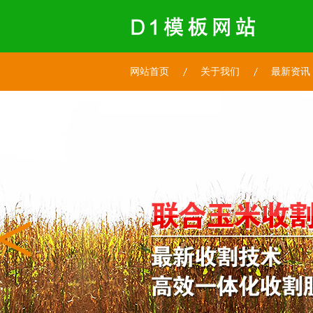
网站首页
关于我们
最新资讯
<