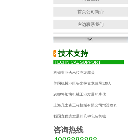
首页公司简介
左边联系我们
右侧QQ
技术支持
TECHNICAL SUPPORT
机械业巨头米拉克龙裁员
美国机械业巨头米拉克龙裁员130人
2009将加快机械工业发展的步伐
上海凡太克工程机械有限公司增设喷丸
我国宜优先发展的几种包装机械
咨询热线
4008888888